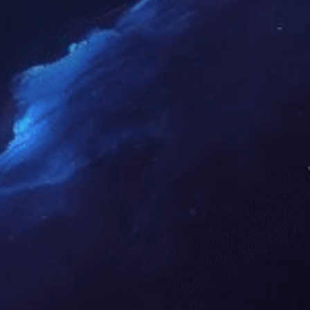
高生产效率等特点。因而广泛应用于钢铁企业烧结设备的