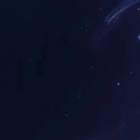
公司产品充气轮胎涵盖工业车辆系列、工程机械车辆系
实芯轮胎优越性与应用：
海绵实芯轮胎具有承载能力强、耐高温、耐磨耐刺扎、使
支撑传动、军工火炮装配、港口码头运输车辆以及矿山等
聚氨酯实芯轮胎具有耐磨性能好、拉伸力强、承载力大
突出特点：承载能力大 耐磨耐刺扎 使用寿命长
使用场景：钢铁企业、矿山机械、港口码头、特种车
相关案例