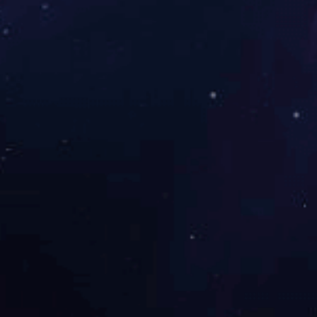
*
*
*
提交
上一篇：
14.00-20
下一篇：
12.00-20