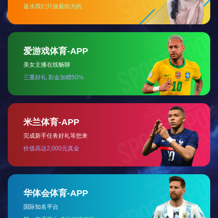
低等特性，产品广泛应用于井下矿山、港口码头等场景。
突出特点：承载能力大 耐磨耐刺扎 使用寿命长
使用场景：钢铁企业、矿山机械、港口码头、特种车辆
相关案例