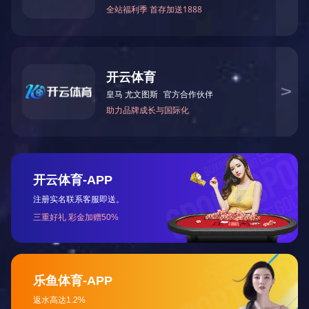
混料机专用系列、矿用系列、工程机械系列、特种车辆配套系列、
军用系列在内的五大系列多种规格的实芯轮胎产品。公司还可根据
客户的特殊需求提供全面的解决方案，进行定制化生产，以提高实
芯轮胎的承载能力。
公司产品充气轮胎涵盖工业车辆系列、工程机械车辆系列、矿
用设备车辆系列在内的三大系列多种规格。
实芯轮胎优越性与应用：
海绵实芯轮胎具有承载能力强、耐高温、耐磨耐刺扎、使用寿
命长、无须充气等特性，能够连续作业、避免停机损失、大幅度提
高生产效率等特点。因而广泛应用于钢铁企业烧结设备的支撑传
动、军工火炮装配、港口码头运输车辆以及矿山等特殊车辆装配。
聚氨酯实芯轮胎具有耐磨性能好、拉伸力强、承载力大、生热