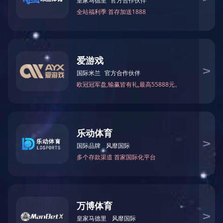
军用系列在内的五大系列多种规格的实芯轮胎产品。公司还可根据
客户的特殊需求提供全面的解决方案，进行定制化生产，以提高实




芯轮胎的承载能力。 公司产品充气轮胎涵盖工业车辆系列、工
质量保证
绿色环保
安全稳定
完善售后
程机械车辆系列、矿用设备车辆系列在内的三大系列多种规
格。 实芯轮胎优越性与应用： 海绵实芯轮胎具有承载能力
立即订购

咨询热线：
13569195652
产品详情
相关案例
在线订购
产品详情
公司产品实芯轮胎分为海绵实芯轮胎、聚氨酯实芯轮胎，涵盖