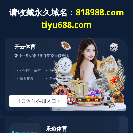

开云网页版登录入口-开云（中
国）
秉持着坚持品质、责任、精新、执着的理念，致力成为您满意的合作伙
伴，为客户提供完善的产品和服务。



位置：
首页
>
产品中心
>
开云网页版登录入口-开云（中国）
开云网页版登录入口-开云（中国）
混料机海绵实芯轮胎
聚氨酯填充实芯轮胎
矿用充气轮胎
军工火炮实芯轮胎