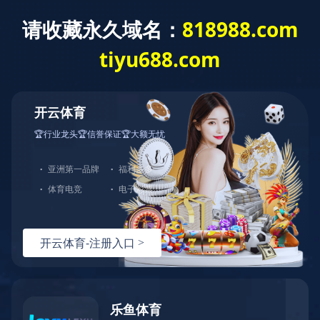

开云网页版登录入口-开云（中
国）
秉持着坚持品质、责任、精新、执着的理念，致力成为您满意的合作伙
伴，为客户提供完善的产品和服务。



位置：
首页
>
产品中心
>
开云网页版登录入口-开云（中国）
开云网页版登录入口-开云（中国）
混料机海绵实芯轮胎
聚氨酯填充实芯轮胎
矿用充气轮胎
军工火炮实芯轮胎