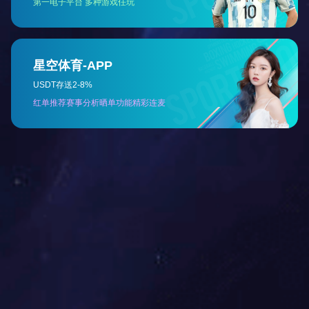
在线订购
温馨提醒：
为了能及时和您取得联系，请您务必填写您的联系方式和需求信
息，您可以输入您的需求，如原料的类型、容量、进料尺寸、最终
产品的尺寸等；您也可以通过商务开云网页版登录入口-开云（中
国）的24小时在线客服，维科智能矿机-致力成为您满意的合作伙
伴！
开云网页版登录入口-开云（中国）