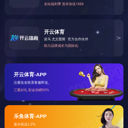
混料机专用系列、矿用系列、工程机械系列、特种车辆配套系列、
军用系列在内的五大系列多种规格的实芯轮胎产品。公司还可根据
客户的特殊需求提供全面的解决方案，进行定制化生产，以提高实
芯轮胎的承载能力。
公司产品充气轮胎涵盖工业车辆系列、工程机械车辆系列、矿
用设备车辆系列在内的三大系列多种规格。
实芯轮胎优越性与应用：
海绵实芯轮胎具有承载能力强、耐高温、耐磨耐刺扎、使用寿
命长、无须充气等特性，能够连续作业、避免停机损失、大幅度提
高生产效率等特点。因而广泛应用于钢铁企业烧结设备的支撑传
动、军工火炮装配、港口码头运输车辆以及矿山等特殊车辆装配。
聚氨酯实芯轮胎具有耐磨性能好、拉伸力强、承载力大、生热