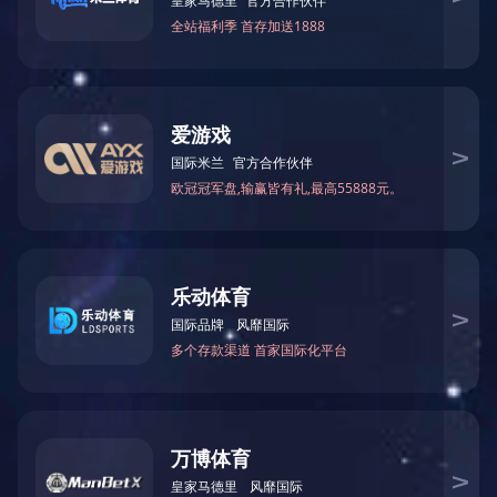
军用系列在内的五大系列多种规格的实芯轮胎产品。公司还可根据
客户的特殊需求提供全面的解决方案，进行定制化生产，以提高实




芯轮胎的承载能力。 公司产品充气轮胎涵盖工业车辆系列、工
质量保证
绿色环保
安全稳定
完善售后
程机械车辆系列、矿用设备车辆系列在内的三大系列多种规
格。 实芯轮胎优越性与应用： 海绵实芯轮胎具有承载能力
立即订购

咨询热线：
13569195652
产品详情
相关案例
在线订购
产品详情
公司产品实芯轮胎分为海绵实芯轮胎、聚氨酯实芯轮胎，涵盖