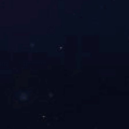
*
提交
上一篇：
16/70-20
下一篇：
13.00-24

电话：
0391-3991678