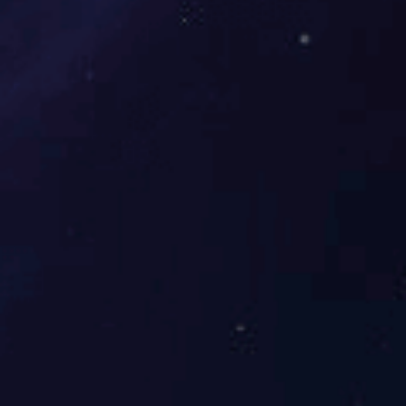
地址：焦作新区丰收路马庄段路南
电话：13569195652
邮箱：jzhcxj@163.com
注：
*
为必填项
*
*
*
*