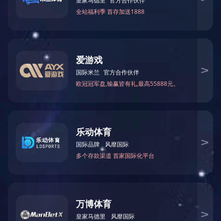
军用系列在内的五大系列多种规格的实芯轮胎产品。公司还可根据
客户的特殊需求提供全面的解决方案，进行定制化生产，以提高实




芯轮胎的承载能力。 公司产品充气轮胎涵盖工业车辆系列、工
质量保证
绿色环保
安全稳定
完善售后
程机械车辆系列、矿用设备车辆系列在内的三大系列多种规
格。 实芯轮胎优越性与应用： 海绵实芯轮胎具有承载能力
立即订购

咨询热线：
13569195652
产品详情
相关案例
在线订购
产品详情
公司产品实芯轮胎分为海绵实芯轮胎、聚氨酯实芯轮胎，涵盖