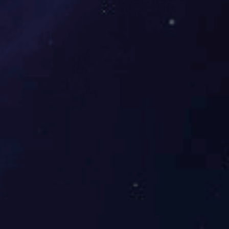
地址：焦作新区丰收路马庄段路南
电话：13569195652
邮箱：jzhcxj@163.com
注：
*
为必填项
*
*
*
*