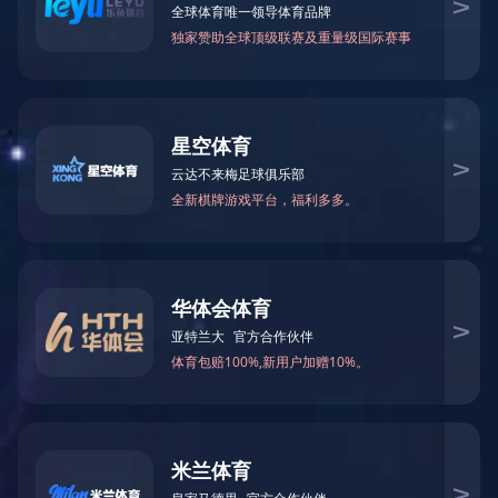
8.00-20
产品概要
公司产品实芯轮胎分为海绵实芯轮胎、聚氨酯实芯轮胎，涵盖
混料机专用系列、矿用系列、工程机械系列、特种车辆配套系列、