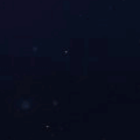
*
提交
上一篇：
8.25-20
下一篇：
7.00-16

电话：
0391-3991678