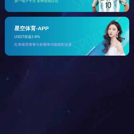
在线订购
温馨提醒：
为了能及时和您取得联系，请您务必填写您的联系方式和需求信
息，您可以输入您的需求，如原料的类型、容量、进料尺寸、最终
产品的尺寸等；您也可以通过商务开云网页版登录入口-开云（中
国）的24小时在线客服，维科智能矿机-致力成为您满意的合作伙
伴！
开云网页版登录入口-开云（中国）