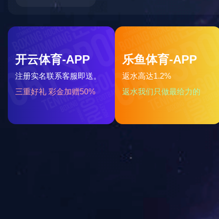
产品详情
相关案例
在线订购
产品详情
公司产品实芯轮胎分为海绵实芯轮胎、聚氨酯实芯轮胎，
还可根据客户的特殊需求提供全面的解决方案，进行定制