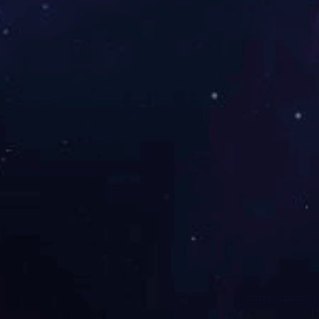
*
*
*
提交
上一篇：
14.00-24
下一篇：
12.5-20