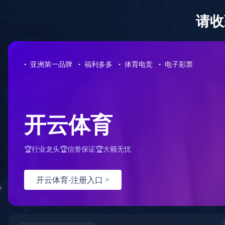
秉持着坚持品质