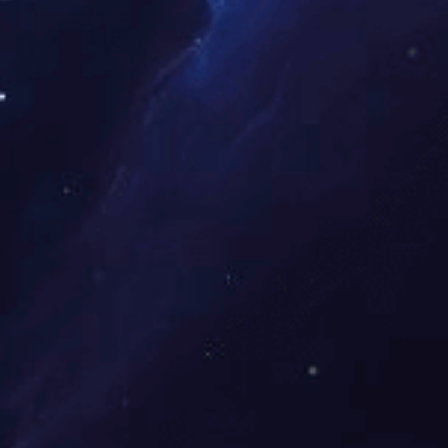
温馨提醒：
为了能及时和您取得联系，请