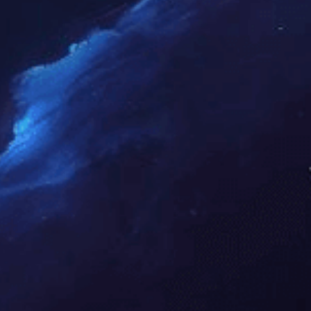
高生产效率等特点。因而广泛应用于钢铁企业烧结设备的