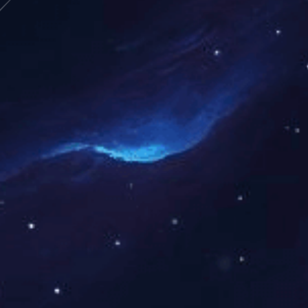
在线订购
注：
*
为必填项
*
*