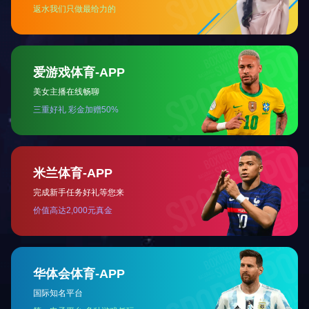
配。
聚氨酯实芯轮胎具有耐磨性能好、拉伸力强、承
载力大、生热低等特性，产品广泛应用于井下矿山、
港口码头等场景。
突出特点：承载能力大 耐磨耐刺扎 使用寿命长
使用场景：钢铁企业、矿山机械、港口码头、特
种车辆

电话：
0391-3991678